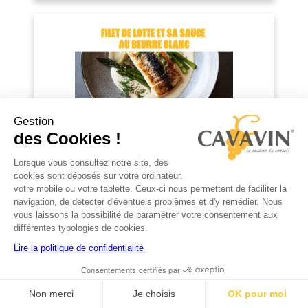
Gestion
Filet de lotte et sa sauce au beurre blanc
des Cookies !
Lire la suite
Lorsque vous consultez notre site, des
cookies sont déposés sur votre ordinateur,
votre mobile ou votre tablette. Ceux-ci nous permettent de faciliter la
navigation, de détecter d'éventuels problèmes et d'y remédier. Nous
vous laissons la possibilité de paramétrer votre consentement aux
différentes typologies de cookies.
Lire la politique de confidentialité
Consentements certifiés par
Côtelette d’agneau et légumes grillés
Non merci
Je choisis
OK pour moi